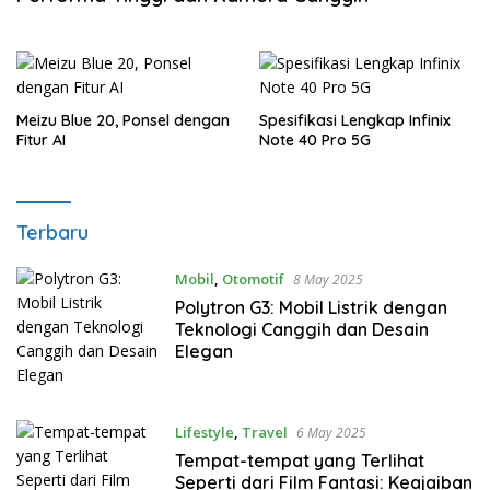
Meizu Blue 20, Ponsel dengan
Spesifikasi Lengkap Infinix
Fitur AI
Note 40 Pro 5G
tiTasik
Terbaru
Mobil
,
Otomotif
8 May 2025
Polytron G3: Mobil Listrik dengan
Teknologi Canggih dan Desain
Elegan
Lifestyle
,
Travel
6 May 2025
Tempat-tempat yang Terlihat
Seperti dari Film Fantasi: Keajaiban