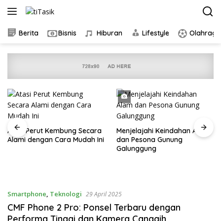
Skip
to
content
Berita
Bisnis
Hiburan
Lifestyle
Olahraga
Atasi Perut Kembung Secara
Menjelajahi Keindahan Alam
Alami dengan Cara Mudah Ini
dan Pesona Gunung
Galunggung
Smartphone
,
Teknologi
29 April 2025
CMF Phone 2 Pro: Ponsel Terbaru dengan
Performa Tinggi dan Kamera Canggih