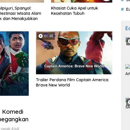
Cuka Apel untuk
Atasi Perut Kembung Secara
Menje
E
an Tubuh
Alami dengan Cara Mudah Ini
dan 
Galu
E
01:48
Trailer Perdana Film Captain America:
Brave New World
n Komedi
negangkan
ejak 4 Juli