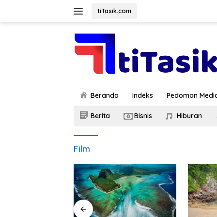
Skip
tiTasik.com
to
content
Beranda
Indeks
Pedoman Media
Berita
Bisnis
Hiburan
Film