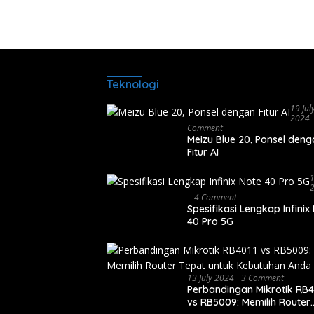
Teknologi
19 Jul
2024
Comment
Meizu Blue 20, Ponsel den
Fitur AI
1
4 Comment
Spesifikasi Lengkap Infinix
40 Pro 5G
13 July 2024
3 Comment
Perbandingan Mikrotik RB4
vs RB5009: Memilih Router