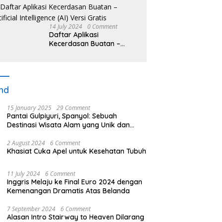
14 July 2024
0 Comment
Daftar Aplikasi
Kecerdasan Buatan –
Artificial Intelligence (AI)
Versi Gratis
nd
15 January 2025
29 Comment
Pantai Gulpiyuri, Spanyol: Sebuah
Destinasi Wisata Alam yang Unik dan
Menakjubkan
2 August 2024
6 Comment
Khasiat Cuka Apel untuk Kesehatan Tubuh
11 July 2024
6 Comment
Inggris Melaju ke Final Euro 2024 dengan
Kemenangan Dramatis Atas Belanda
7 September 2024
6 Comment
Alasan Intro Stairway to Heaven Dilarang