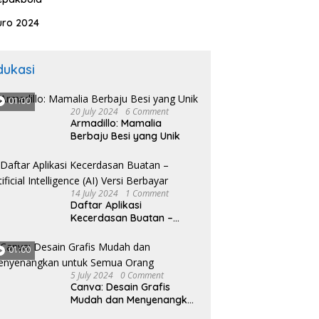
Kontroversial
lajahi Keindahan Alam
uro 2024
Pesona Gunung
nggung
dukasi
01:00
20 July 2024
6 Comment
Armadillo: Mamalia
Berbaju Besi yang Unik
14 July 2024
1 Comment
Daftar Aplikasi
Kecerdasan Buatan –
Artificial Intelligence (AI)
Versi Berbayar
01:00
5 July 2024
0 Comment
Canva: Desain Grafis
Mudah dan Menyenangkan
untuk Semua Orang