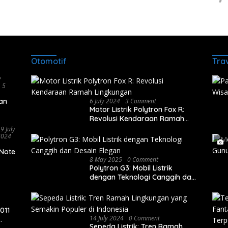
Otomotif
Tra
y
5
gan
6 July 2024
3 Comment
Motor Listrik Polytron Fox R:
Revolusi Kendaraan Ramah
Lingkungan
9 July
2024
 Note
8 May 2025
0 Comment
Polytron G3: Mobil Listrik
dengan Teknologi Canggih dan
Desain Elegan
011
14 July 2024
0 Comment
Sepeda Listrik: Tren Ramah