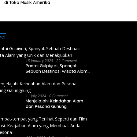
di Toko Musik Amerika
vel
15 January 2025
29 Comment
Pantai Gulpiyuri, Spanyol:
Sebuah Destinasi Wisata Alam
yang Unik dan Menakjubkan
11 July 2024
0 Comment
Menjelajahi Keindahan Alam
dan Pesona Gunung
Galunggung