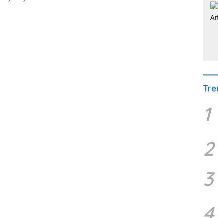
Tre
1
2
3
4