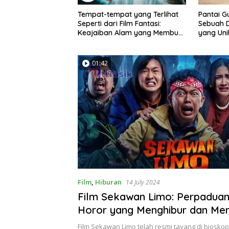
at yang Terlihat
Pantai Gulpiyuri, Spanyol:
Khasiat 
Film Fantasi:
Sebuah Destinasi Wisata Alam
Kesehat
Alam yang Membuat
yang Unik dan Menakjubkan
sona
01:42
Film
,
Hiburan
14 July 2024
Film Sekawan Limo: Perpadua
Horor yang Menghibur dan Me
Film Sekawan Limo telah resmi tayang di bioskop s