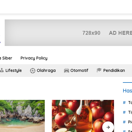
 Siber
Privacy Policy
Lifestyle
Olahraga
Otomotif
Pendidikan
Ha
T
T
P
S