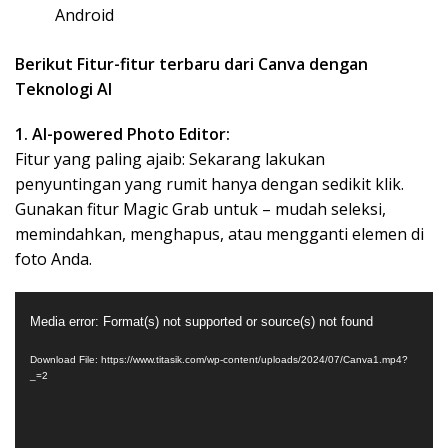
Android
Berikut Fitur-fitur terbaru dari Canva dengan
Teknologi AI
1. AI-powered Photo Editor:
Fitur yang paling ajaib: Sekarang lakukan
penyuntingan yang rumit hanya dengan sedikit klik.
Gunakan fitur Magic Grab untuk – mudah seleksi,
memindahkan, menghapus, atau mengganti elemen di
foto Anda.
Video
Media error: Format(s) not supported or source(s) not found
Player
Download File: https://www.titasik.com/wp-content/uploads/2024/07/Canva1.mp4?
_=2