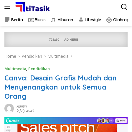
Skip
to
content
Berita
Bisnis
Hiburan
Lifestyle
Olahraga
Home
Pendidikan
Multimedia
Multimedia
,
Pendidikan
Canva: Desain Grafis Mudah dan
Menyenangkan untuk Semua
Orang
Admin
5 July 2024
Video
Player