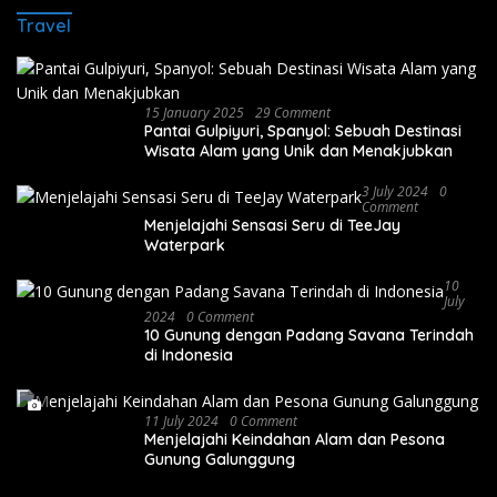
Travel
15 January 2025
29 Comment
Pantai Gulpiyuri, Spanyol: Sebuah Destinasi
Wisata Alam yang Unik dan Menakjubkan
3 July 2024
0
Comment
Menjelajahi Sensasi Seru di TeeJay
Waterpark
10
July
2024
0 Comment
10 Gunung dengan Padang Savana Terindah
di Indonesia
11 July 2024
0 Comment
Menjelajahi Keindahan Alam dan Pesona
Gunung Galunggung