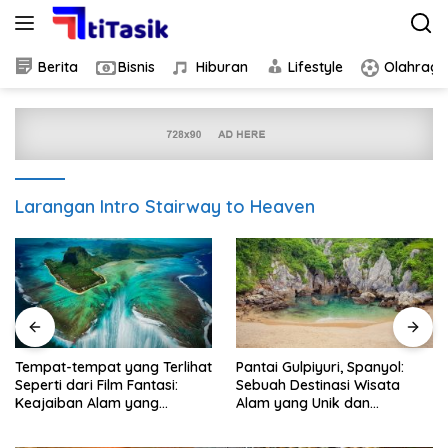
Skip
to
content
Berita
Bisnis
Hiburan
Lifestyle
Olahraga
Larangan Intro Stairway to Heaven
Pantai Gulpiyuri, Spanyol:
Khasiat Cuka Apel untuk
Sebuah Destinasi Wisata
Kesehatan Tubuh
Alam yang Unik dan
Menakjubkan