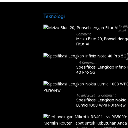
Teknologi
19 Jul
2024
Comment
Meizu Blue 20, Ponsel den
Fitur AI
1
4 Comment
Spesifikasi Lengkap Infinix
40 Pro 5G
16 July 2024
3 Comment
Spesifikasi Lengkap Nokia
Lumia 1008 WP8 PureView