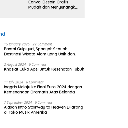
Canva: Desain Grafis
Mudah dan Menyenangkan
untuk Semua Orang
nd
15 January 2025
29 Comment
Pantai Gulpiyuri, Spanyol: Sebuah
Destinasi Wisata Alam yang Unik dan
Menakjubkan
2 August 2024
6 Comment
Khasiat Cuka Apel untuk Kesehatan Tubuh
11 July 2024
6 Comment
Inggris Melaju ke Final Euro 2024 dengan
Kemenangan Dramatis Atas Belanda
7 September 2024
6 Comment
Alasan Intro Stairway to Heaven Dilarang
di Toko Musik Amerika