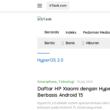
Skip
tiTasik.com
to
content
Beranda
Indeks
Pedoman Media 
Berita
Bisnis
Hiburan
HyperOS 2.0
Smartphone
,
Teknologi
18 July 2024
Daftar HP Xiaomi dengan Hype
Berbasis Android 15
HyperOS 2.0 adalah sistem operasi terbaru dari 
berbasis pada Android 15. Dirancang untuk…