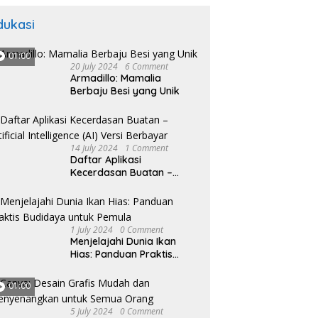
dukasi
01:00
20 July 2024
6 Comment
Armadillo: Mamalia
Berbaju Besi yang Unik
14 July 2024
1 Comment
Daftar Aplikasi
Kecerdasan Buatan –
Artificial Intelligence (AI)
Versi Berbayar
1 July 2024
0 Comment
Menjelajahi Dunia Ikan
Hias: Panduan Praktis
Budidaya untuk Pemula
01:00
5 July 2024
0 Comment