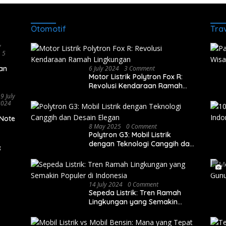
Otomotif
Tra
y
5
gan
6 July 2024
3 Comment
Motor Listrik Polytron Fox R:
Revolusi Kendaraan Ramah
Lingkungan
9 July
2024
 Note
8 May 2025
0 Comment
Polytron G3: Mobil Listrik
dengan Teknologi Canggih dan
Desain Elegan
14 July 2024
0 Comment
Sepeda Listrik: Tren Ramah
Lingkungan yang Semakin
Populer di Indonesia