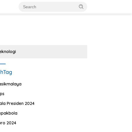
eknologi
shTag
asikmalaya
ips
iala Presiden 2024
epakbola
uro 2024