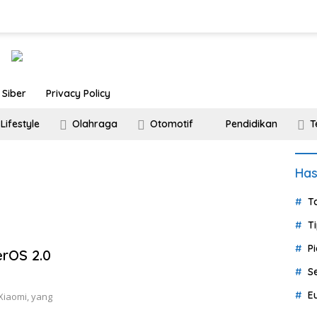
Siber
Privacy Policy
Lifestyle
Olahraga
Otomotif
Pendidikan
T
Ha
T
T
P
rOS 2.0
S
E
Xiaomi, yang