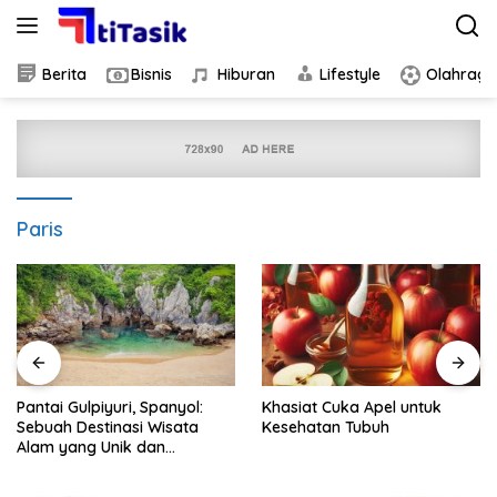
Skip
to
content
Berita
Bisnis
Hiburan
Lifestyle
Olahraga
Paris
Pantai Gulpiyuri, Spanyol:
Khasiat Cuka Apel untuk
Sebuah Destinasi Wisata
Kesehatan Tubuh
Alam yang Unik dan
Menakjubkan